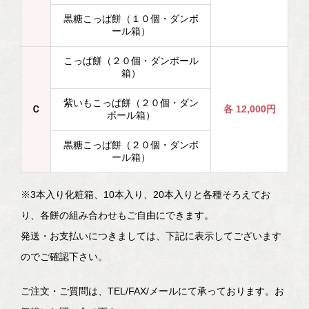
黒糖こっぱ餅（１０個・ダンボ
ール箱）
こっぱ餅（２０個・ダンボール
箱）
紫いもこっぱ餅（２０個・ダン
Ｃ
各 12,000円
ボール箱）
黒糖こっぱ餅（２０個・ダンボ
ール箱）
※3本入り化粧箱、10本入り、20本入りと各種そろえてお
り、各餅の組み合わせもご自由にできます。
発送・お支払いにつきましては、下記に表示してございます
のでご確認下さい。
ご注文・ご質問は、TEL/FAX/メールにて承っております。お