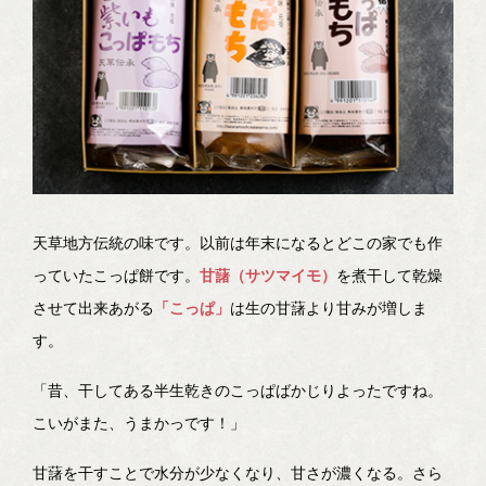
天草地方伝統の味です。以前は年末になるとどこの家でも作
っていたこっぱ餅です。
甘藷（サツマイモ）
を煮干して乾燥
させて出来あがる
「こっぱ」
は生の甘藷より甘みが増しま
す。
「昔、干してある半生乾きのこっぱばかじりよったですね。
こいがまた、うまかっです！」
甘藷を干すことで水分が少なくなり、甘さが濃くなる。さら