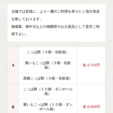
当舗では皆様に、より一層のご利用を承りたく地方発送
を致しております。
御歳暮、御中元などの御贈答やお土産品として是非ご利
用下さい。
こっぱ餅（３個・化粧箱）
紫いもこっぱ餅（３個・化粧
Ａ
各 2,715円
箱）
黒糖こっぱ餅（３個・化粧箱）
こっぱ餅（１０個・ダンボール
箱）
紫いもこっぱ餅（１０個・ダン
各 6,500円
B
ボール箱）