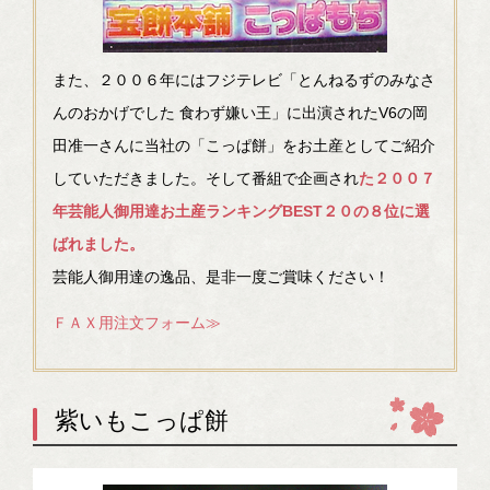
また、２００６年にはフジテレビ「とんねるずのみなさ
んのおかげでした 食わず嫌い王」に出演されたV6の岡
田准一さんに当社の「こっぱ餅」をお土産としてご紹介
していただきました。そして番組で企画され
た２００７
年芸能人御用達お土産ランキングBEST２０の８位に選
ばれました。
芸能人御用達の逸品、是非一度ご賞味ください！
ＦＡＸ用注文フォーム≫
紫いもこっぱ餅